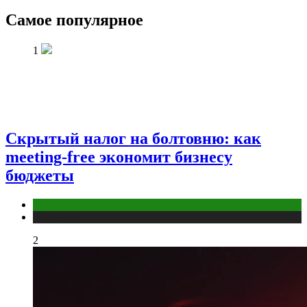
Самое популярное
1
Скрытый налог на болтовню: как
meeting-free экономит бизнесу
бюджеты
Маркетинг
Публикации
2