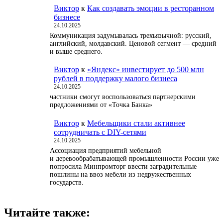
Виктор
к
Как создавать эмоции в ресторанном
бизнесе
24.10.2025
Коммуникация задумывалась трехъязычной: русский,
английский, молдавский. Ценовой сегмент — средний
и выше среднего.
Виктор
к
«Яндекс» инвестирует до 500 млн
рублей в поддержку малого бизнеса
24.10.2025
частники смогут воспользоваться партнерскими
предложениями от «Точка Банка»
Виктор
к
Мебельщики стали активнее
сотрудничать с DIY-сетями
24.10.2025
Ассоциация предприятий мебельной
и деревообрабатывающей промышленности России уже
попросила Минпромторг ввести заградительные
пошлины на ввоз мебели из недружественных
государств.
Читайте также: