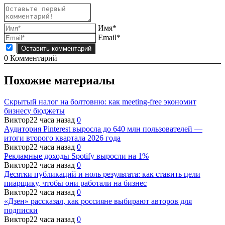
Имя*
Email*
0
Комментарий
Похожие материалы
Скрытый налог на болтовню: как meeting-free экономит
бизнесу бюджеты
Виктор
22 часа назад
0
Аудитория Pinterest выросла до 640 млн пользователей —
итоги второго квартала 2026 года
Виктор
22 часа назад
0
Рекламные доходы Spotify выросли на 1%
Виктор
22 часа назад
0
Десятки публикаций и ноль результата: как ставить цели
пиарщику, чтобы они работали на бизнес
Виктор
22 часа назад
0
«Дзен» рассказал, как россияне выбирают авторов для
подписки
Виктор
22 часа назад
0