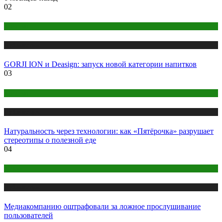
02
Креатив
Публикации
GORJI ION и Deasign: запуск новой категории напитков
03
Креатив
Публикации
Натуральность через технологии: как «Пятёрочка» разрушает
стереотипы о полезной еде
04
Медиа
Публикации
Медиакомпанию оштрафовали за ложное прослушивание
пользователей