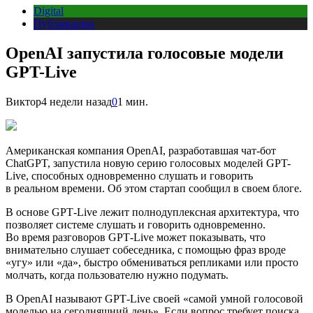
Digital
Публикации
OpenAI запустила голосовые модели
GPT-Live
Виктор
4 недели назад
0
1 мин.
Американская компания OpenAI, разработавшая чат-бот
ChatGPT, запустила новую серию голосовых моделей GPT-
Live, способных одновременно слушать и говорить
в реальном времени. Об этом стартап сообщил в своем блоге.
В основе GPT‑Live лежит полнодуплексная архитектура, что
позволяет системе слушать и говорить одновременно.
Во время разговоров GPT‑Live может показывать, что
внимательно слушает собеседника, с помощью фраз вроде
«угу» или «да», быстро обмениваться репликами или просто
молчать, когда пользователю нужно подумать.
В OpenAI называют GPT‑Live своей «самой умной голосовой
моделью на сегодняшний день». Если вопрос требует поиска