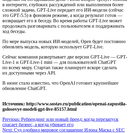
в интернете, глубоких рассуждений или выполнения более
сложной задачи, GPT‑Live передает его ИИ-модели (сейчас
это GPT‑5.5) в фоновом режиме, а когда результат готов —
возвращает его в беседу. Во время работы GPT‑Live может
продолжать разговаривать с пользователем и поддерживать
ход беседы.
По мере выпуска новых ИИ-моделей, Open будет постоянно
обновлять модель, которую использует GPT‑Live.
Сейчас компания развертывает две версии GPT-Live — GPT-
Live-1 и GPT-Live-1 mini — для пользователей ChatGPT
по всему миру. Стартап также планирует вскоре сделать
их доступными через API.
В июне стало известно, что OpenAI готовит крупнейшее
обновление ChatGPT.
Источник: http://www.sostav.ru/publication/openai-zapustila-
golosovye-modeli-gpt-live-85157.html
Навигация
Previous:
Ребрендинг или новый бренд: когда перезапуск
спасает бизнес, а когда убивает его
по
Next:
Суд одобрил мировое соглашение Илона Маска с SEC