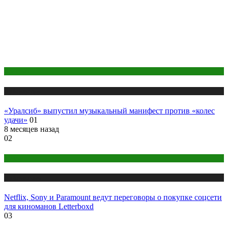
Креатив
Публикации
«Уралсиб» выпустил музыкальный манифест против «колес
удачи»
01
8 месяцев назад
02
Медиа
Публикации
Netflix, Sony и Paramount ведут переговоры о покупке соцсети
для киноманов Letterboxd
03