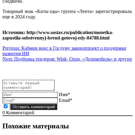
сэндвичи.
Товарный знак «Киты еды» группа «Лента» зарегистрировала
еще в 2024 году.
Источник: http://www.sostav.ru/publication/monetka-
zapustila-sobstvennyj-brend-gotovoj-edy-84788.html
Навигация
Previous:
Кабмин внес в Госдуму законопроект о поддержке
развития ИИ
по
Next:
Подборка тендеров: Wink, Ozon, «Делимобиль» и другие
записям
Имя*
Email*
0
Комментарий
Похожие материалы