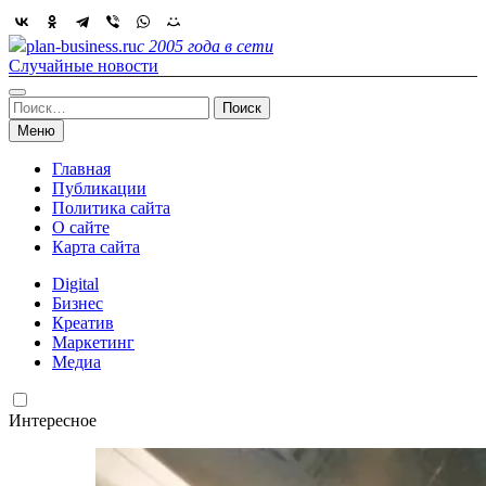
Skip
to
plan-business.ru
с 2005 года в сети
content
Случайные новости
Найти:
Меню
Главная
Публикации
Политика сайта
О сайте
Карта сайта
Digital
Бизнес
Креатив
Маркетинг
Медиа
Интересное