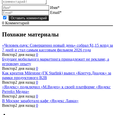
Имя*
Email*
0
Комментарий
Похожие материалы
«Человек-паук: Совершенно новый день» собрал $1,15 млрд за
7 дней и стал самым кассовым фильмом 2026 года
Виктор
2 дня назад
0
Будущее мобильного маркетинга принадлежит не рекламе, а
игровому опыту
Виктор
2 дня назад
0
Как креатив Milestone (ГК Starlink) вывел «Контур.Диадок» за
рамки продуктового B2B
Виктор
2 дня назад
0
«Яндекс» подключил «М.Видео» к своей платформе «Яндекс
Ритейл Медиа»
Виктор
2 дня назад
0
В Москве заработало кафе «Яндекс Лавки»
Виктор
2 дня назад
0