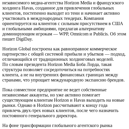
независимого медиа-агентства Horizon Media и французского
холдинга Havas, созданное для привлечения глобальных
клиентов, постепенно выходит из тени и начинает активно
участвовать в международных тендерах. Компания
ориентируется на клиентов с сильным присутствием в США
и глобальными амбициями, предлагая альтернативу
доминирующим игрокам — WPP, Omnicom и Publicis. Об этом
пишет DigiDay.
Horizon Global построена как равноправное коммерческое
партнерство с общей системой прибыли и убытков — подход,
отличающийся от традиционных холдинговых моделей.
По словам президента Horizon Media Боба Лорда, такая
структура позволяет сосредоточиться на потребностях
клиента, а не на внутренних финансовых границах между
странами, что упрощает международную экспансию брендов.
Пока совместное предприятие не ведет собственные
независимые аккаунты, но уже активно помогает
существующим клиентам Horizon и Havas выходить на новые
рынки. Однако в Horizon рассчитывают к концу года
привлечь двух-трех новых клиентов, после чего назначить
постоянного генерального директора.
На фоне трансформации глобального агентского рынка