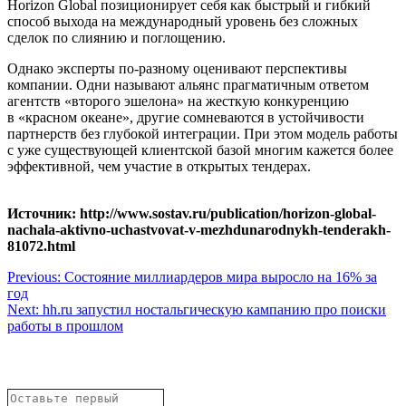
Horizon Global позиционирует себя как быстрый и гибкий
способ выхода на международный уровень без сложных
сделок по слиянию и поглощению.
Однако эксперты по-разному оценивают перспективы
компании. Одни называют альянс прагматичным ответом
агентств «второго эшелона» на жесткую конкуренцию
в «красном океане», другие сомневаются в устойчивости
партнерств без глубокой интеграции. При этом модель работы
с уже существующей клиентской базой многим кажется более
эффективной, чем участие в открытых тендерах.
Источник: http://www.sostav.ru/publication/horizon-global-
nachala-aktivno-uchastvovat-v-mezhdunarodnykh-tenderakh-
81072.html
Навигация
Previous:
Состояние миллиардеров мира выросло на 16% за
год
по
Next:
hh.ru запустил ностальгическую кампанию про поиски
записям
работы в прошлом