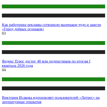
Креатив
Публикации
Как работники рекламы сотворили маленькое чудо и зажгли
«Город добрых огоньков»
03
Бизнес
Публикации
Яндекс Плюс достиг 48 млн подписчиков по итогам I
квартала 2026 года
04
Креатив
Публикации
Виктория Исакова вдохновляет пользователей «Литрес» на
литературные открытия