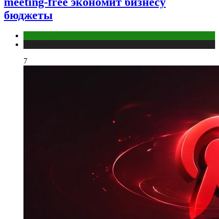
meeting-free экономит бизнесу
бюджеты
Маркетинг
Публикации
7