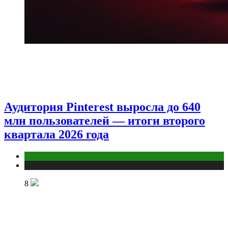
Аудитория Pinterest выросла до 640
млн пользователей — итоги второго
квартала 2026 года
Бизнес
Публикации
8