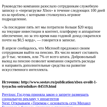
Руководство компании разослало сотрудникам служебную
записку о «перезагрузке Xbox» в течение следующих 100 дней
из-за проблем, с которыми столкнулось игровое
подразделение.
«За последние пять лет мы потратили больше $20 млрд
на текущие инвестиции в контент, платформу и аппаратное
обеспечение, но за это время наш годовой доход сократился
почти на $0,5 млрд», — говорится в записке.
В апреле сообщалось, что Microsoft предложил своим
сотрудникам выйти на пенсию. Их число может составить
до 9 тыс. человек, или 7% от всего штата. Добровольный
выход на пенсию позволит компании сократить расходы
и направить дополнительные средства на развитие
искусственного интеллекта.
Источник: http://www.sostav.ru/publication/xbox-uvolit-1-
tysyachu-sotrudnikov-84519.html
Навигация
Previous:
Госдума приняла закон о запрете размещать
социальную рекламу у иноагентов
по
Next:
Открываем «Теремок»: основатель сети Михаил