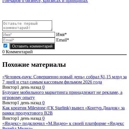
записям
Гончаров о бизнесе, кризисах и принципах
Имя*
Email*
0
Комментарий
Похожие материалы
«Человек-паук: Совершенно новый день» собрал $1,15 млрд за
7 дней и стал самым кассовым фильмом 2026 года
Виктор
1 день назад
0
Будущее мобильного маркетинга принадлежит не рекламе, а
игровому опыту
Виктор
1 день назад
0
Как креатив Milestone (ГК Starlink) вывел «Контур.Диадок» за
рамки продуктового B2B
Виктор
1 день назад
0
«Яндекс» подключил «М.Видео» к своей платформе «Яндекс
Ритейл Медиа»