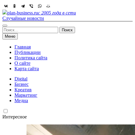
Skip
to
plan-business.ru
с 2005 года в сети
content
Случайные новости
Найти:
Меню
Главная
Публикации
Политика сайта
О сайте
Карта сайта
Digital
Бизнес
Креатив
Маркетинг
Медиа
Интересное