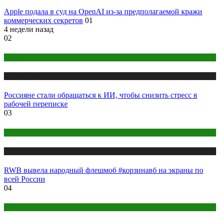
Apple подала в суд на OpenAI из-за предполагаемой кражи
коммерческих секретов
01
4 недели назад
02
Digital
Публикации
Россияне стали обращаться к ИИ, чтобы снизить стресс в
рабочей переписке
03
Креатив
Публикации
RWB вывела народный флешмоб #корзинавб на экраны по
всей России
04
Медиа