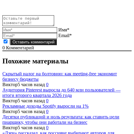
Имя*
Email*
0
Комментарий
Похожие материалы
Скрытый налог на болтовню: как meeting-free экономит
бизнесу бюджеты
Виктор
5 часов назад
0
Аудитория Pinterest выросла до 640 млн пользователей —
итоги второго квартала 2026 года
Виктор
5 часов назад
0
Рекламные доходы Spotify выросли на 1%
Виктор
5 часов назад
0
Десятки публикаций и ноль результата: как ставить цели
пиарщику, чтобы они работали на бизнес
Виктор
5 часов назад
0
«Дзен» рассказал, как россияне выбирают авторов для