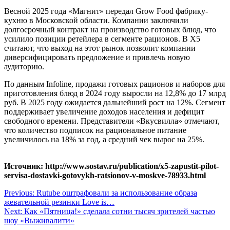
Весной 2025 года «Магнит» передал Grow Food фабрику-
кухню в Московской области. Компании заключили
долгосрочный контракт на производство готовых блюд, что
усилило позиции ретейлера в сегменте рационов. В X5
считают, что выход на этот рынок позволит компании
диверсифицировать предложение и привлечь новую
аудиторию.
По данным Infoline, продажи готовых рационов и наборов для
приготовления блюд в 2024 году выросли на 12,8% до 17 млрд
руб. В 2025 году ожидается дальнейший рост на 12%. Сегмент
поддерживает увеличение доходов населения и дефицит
свободного времени. Представители «Вкусвилла» отмечают,
что количество подписок на рациональное питание
увеличилось на 18% за год, а средний чек вырос на 25%.
Источник: http://www.sostav.ru/publication/x5-zapustit-pilot-
servisa-dostavki-gotovykh-ratsionov-v-moskve-78933.html
Навигация
Previous:
Rutube оштрафовали за использование образа
жевательной резинки Love is…
по
Next:
Как «Пятница!» сделала сотни тысяч зрителей частью
записям
шоу «Выживалити»