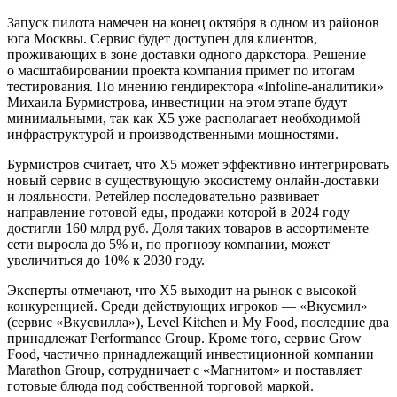
Запуск пилота намечен на конец октября в одном из районов
юга Москвы. Сервис будет доступен для клиентов,
проживающих в зоне доставки одного даркстора. Решение
о масштабировании проекта компания примет по итогам
тестирования. По мнению гендиректора «Infoline-аналитики»
Михаила Бурмистрова, инвестиции на этом этапе будут
минимальными, так как X5 уже располагает необходимой
инфраструктурой и производственными мощностями.
Бурмистров считает, что X5 может эффективно интегрировать
новый сервис в существующую экосистему онлайн-доставки
и лояльности. Ретейлер последовательно развивает
направление готовой еды, продажи которой в 2024 году
достигли 160 млрд руб. Доля таких товаров в ассортименте
сети выросла до 5% и, по прогнозу компании, может
увеличиться до 10% к 2030 году.
Эксперты отмечают, что X5 выходит на рынок с высокой
конкуренцией. Среди действующих игроков — «Вкусмил»
(сервис «Вкусвилла»), Level Kitchen и My Food, последние два
принадлежат Performance Group. Кроме того, сервис Grow
Food, частично принадлежащий инвестиционной компании
Marathon Group, сотрудничает с «Магнитом» и поставляет
готовые блюда под собственной торговой маркой.