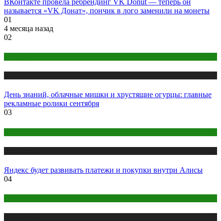
ВКонтакте провела ребрендинг VK Donut — теперь он
называется «VK Донат», пончик в лого заменили на монеты
01
4 месяца назад
02
Креатив
Публикации
День знаний, облачные мишки и хрустящие огурцы: главные
рекламные ролики сентября
03
Бизнес
Публикации
Яндекс будет развивать платежи и покупки внутри Алисы
04
Медиа
Публикации