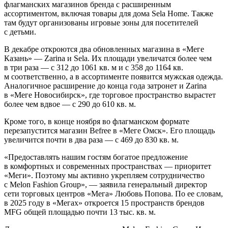
флагманских магазинов бренда с расширенным
ассортиментом, включая товары для дома Sela Home. Также
там будут организованы игровые зоны для посетителей
с детьми.
В декабре откроются два обновленных магазина в «Меге
Казань» — Zarina и Sela. Их площади увеличатся более чем
в три раза — с 312 до 1061 кв. м и с 358 до 1164 кв.
м соответственно, а в ассортименте появится мужская одежда.
Аналогичное расширение до конца года затронет и Zarina
в «Меге Новосибирск», где торговое пространство вырастет
более чем вдвое — с 290 до 610 кв. м.
Кроме того, в конце ноября во флагманском формате
перезапустится магазин Befree в «Меге Омск». Его площадь
увеличится почти в два раза — с 469 до 830 кв. м.
«Предоставлять нашим гостям богатое предложение
в комфортных и современных пространствах — приоритет
«Меги». Поэтому мы активно укрепляем сотрудничество
с Melon Fashion Group», — заявила генеральный директор
сети торговых центров «Мега» Любовь Попова. По ее словам,
в 2025 году в «Мегах» откроется 15 пространств брендов
MFG общей площадью почти 13 тыс. кв. м.