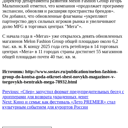
Директор департамента развития Melon Fashion Group Игорь
Мальтинский отметил, что компания «продолжает программу
экспансии, обновляя и расширяя пространства брендов».
Он добавил, что обновленные флагманы «укрепляют
партнерство двух сильных игроков рынка и увеличивают
долю MFG в торговых центрах "Мега"».
С начала года в «Мегах» уже открылось девять обновленных
магазинов Melon Fashion Group общей площадью около 6,2
тыс. кв. м. К концу 2025 года сеть ретейлера в 14 торговых
центрах «Мега» в 11 городах страны достигнет 55 магазинов
общей площадью почти 40 тыс. кв. м.
Источник: http://www.sostav.ru/publication/melon-fashion-
group-do-kontsa-goda-otkroet-shest-novykh-magazinov-v-
torgovykh-tsentrakh-mega-78932.html
Навигация
Previous:
«Сбер» запустил формат предупредительных бесед с
дропперами для возврата украденных денег
по
Next:
Кино и семья: как фестиваль «Лето PREMIER» стал
записям
культурным событием для курортов России