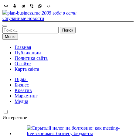
Skip
to
plan-business.ru
с 2005 года в сети
content
Случайные новости
Найти:
Меню
Главная
Публикации
Политика сайта
О сайте
Карта сайта
Digital
Бизнес
Креатив
Маркетинг
Медиа
Интересное