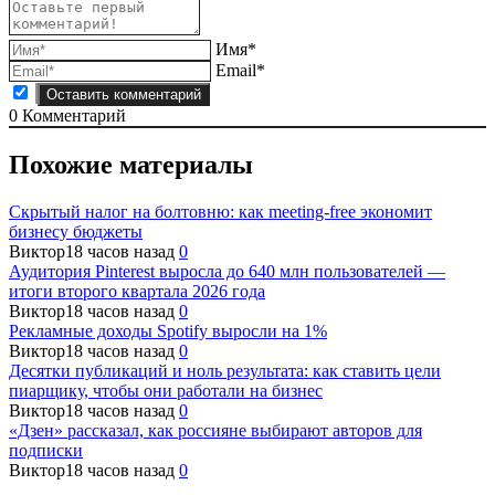
Имя*
Email*
0
Комментарий
Похожие материалы
Скрытый налог на болтовню: как meeting-free экономит
бизнесу бюджеты
Виктор
18 часов назад
0
Аудитория Pinterest выросла до 640 млн пользователей —
итоги второго квартала 2026 года
Виктор
18 часов назад
0
Рекламные доходы Spotify выросли на 1%
Виктор
18 часов назад
0
Десятки публикаций и ноль результата: как ставить цели
пиарщику, чтобы они работали на бизнес
Виктор
18 часов назад
0
«Дзен» рассказал, как россияне выбирают авторов для
подписки
Виктор
18 часов назад
0