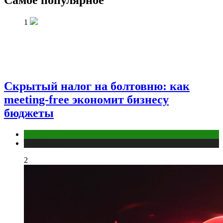
Самое популярное
1
Скрытый налог на болтовню: как
meeting-free экономит бизнесу
бюджеты
Маркетинг
Публикации
2