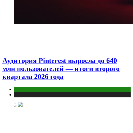
Аудитория Pinterest выросла до 640
млн пользователей — итоги второго
квартала 2026 года
Бизнес
Публикации
3