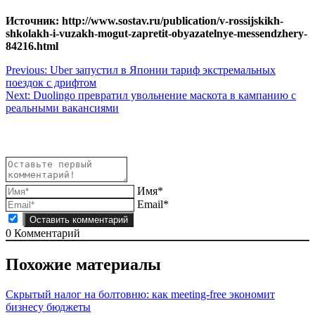
Источник: http://www.sostav.ru/publication/v-rossijskikh-
shkolakh-i-vuzakh-mogut-zapretit-obyazatelnye-messendzhery-
84216.html
Навигация
Previous:
Uber запустил в Японии тариф экстремальных
поездок с дрифтом
по
Next:
Duolingo превратил увольнение маскота в кампанию с
записям
реальными вакансиями
Имя*
Email*
0
Комментарий
Похожие материалы
Скрытый налог на болтовню: как meeting-free экономит
бизнесу бюджеты