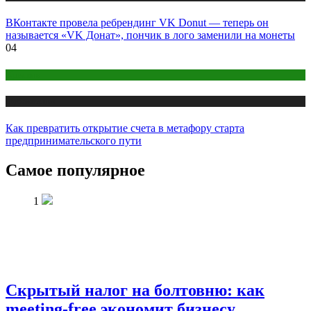
ВКонтакте провела ребрендинг VK Donut — теперь он
называется «VK Донат», пончик в лого заменили на монеты
04
Креатив
Публикации
Как превратить открытие счета в метафору старта
предпринимательского пути
Самое популярное
1
Скрытый налог на болтовню: как
meeting-free экономит бизнесу