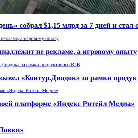
ень» собрал $1,15 млрд за 7 дней и ста
надлежит не рекламе, а игровому опыту
) вывел «Контур.Диадок» за рамки продук
воей платформе «Яндекс Ритейл Медиа»
 Лавки»