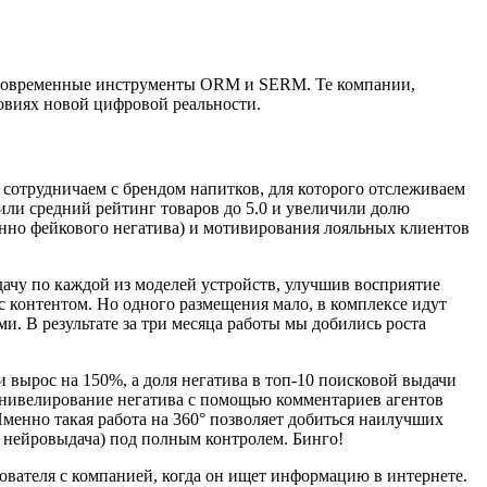
уя современные инструменты ORM и SERM. Те компании,
ловиях новой цифровой реальности.
 сотрудничаем с брендом напитков, для которого отслеживаем
или средний рейтинг товаров до 5.0 и увеличили долю
нно фейкового негатива) и мотивирования лояльных клиентов
ачу по каждой из моделей устройств, улучшив восприятие
с контентом. Но одного размещения мало, в комплексе идут
. В результате за три месяца работы мы добились роста
и вырос на 150%, а доля негатива в топ-10 поисковой выдачи
 нивелирование негатива с помощью комментариев агентов
менно такая работа на 360° позволяет добиться наилучших
 и нейровыдача) под полным контролем. Бинго!
ователя с компанией, когда он ищет информацию в интернете.