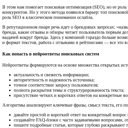
В этом нам помогает поисковая оптимизация (SEO), но ее рол
конкурентов. Но у этого метода появился барьер: топ поисков
роль SEO в классическом понимании ослабла.
В репутационном пиаре речь идет о брендовых запросах: «назв
бренда, какие отзывы и обзоры читает пользователь первым де
выдачей вокруг бренда. Здесь у компаний гораздо больше возм
и формат текстов, работа с отзывами и рейтингами — все это 
Как попасть в нейроответы поисковых систем
Нейроответы формируются на основе множества открытых исто
актуальность и свежесть информации;
авторитетность и надежность источника;
точное соответствие запросу пользователя;
полнота раскрытия темы и структурированность текста;
присутствие четких и коротких ответов на конкретные в
Алгоритмы анализируют ключевые фразы, смысл текста, его пол
давайте простой и короткий ответ на конкретный вопрос в
создавайте FAQ-блоки с часто задаваемыми вопросами, от
пишите подробные статьи, которые глубоко раскрывают т