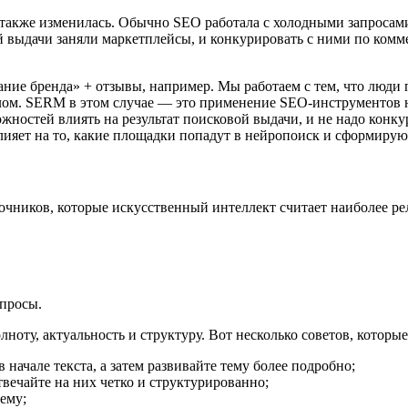
ь также изменилась. Обычно SEO работала с холодными запросам
ой выдачи заняли маркетплейсы, и конкурировать с ними по ком
ание бренда» + отзывы, например. Мы работаем с тем, что люди
лом. SERM в этом случае — это применение SEO-инструментов не
ожностей влиять на результат поисковой выдачи, и не надо конк
влияет на то, какие площадки попадут в нейропоиск и сформирую
чников, которые искусственный интеллект считает наиболее р
опросы.
ноту, актуальность и структуру. Вот несколько советов, которы
 начале текста, а затем развивайте тему более подробно;
вечайте на них четко и структурированно;
ему;