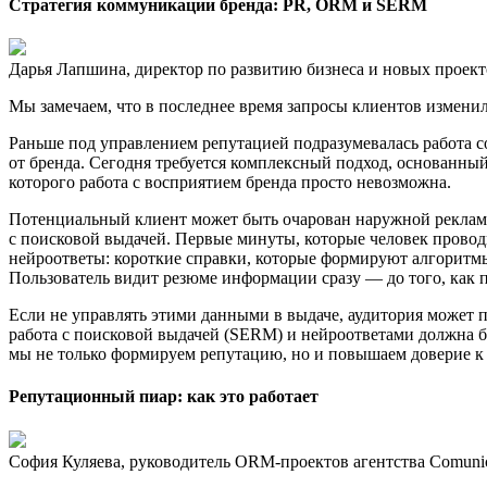
Стратегия коммуникации бренда: PR, ORM и SERM
Дарья Лапшина, директор по развитию бизнеса и новых проект
Мы замечаем, что в последнее время запросы клиентов изменил
Раньше под управлением репутацией подразумевалась работа 
от бренда. Сегодня требуется комплексный подход, основанны
которого работа с восприятием бренда просто невозможна.
Потенциальный клиент может быть очарован наружной рекламно
с поисковой выдачей. Первые минуты, которые человек провод
нейроответы: короткие справки, которые формируют алгоритмы 
Пользователь видит резюме информации сразу — до того, как п
Если не управлять этими данными в выдаче, аудитория может 
работа с поисковой выдачей (SERM) и нейроответами должна 
мы не только формируем репутацию, но и повышаем доверие к б
Репутационный пиар: как это работает
София Куляева, руководитель ORM-проектов агентства Comuni