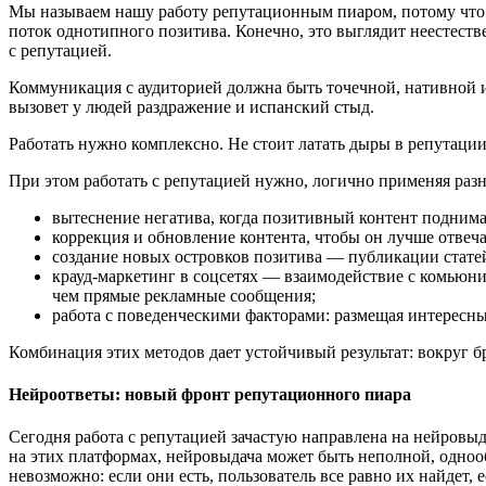
Мы называем нашу работу репутационным пиаром, потому что
поток однотипного позитива. Конечно, это выглядит неестест
с репутацией.
Коммуникация с аудиторией должна быть точечной, нативной и
вызовет у людей раздражение и испанский стыд.
Работать нужно комплексно. Не стоит латать дыры в репутаци
При этом работать с репутацией нужно, логично применяя раз
вытеснение негатива, когда позитивный контент поднимае
коррекция и обновление контента, чтобы он лучше отвеча
создание новых островков позитива — публикации стате
крауд-маркетинг в соцсетях — взаимодействие с комьюни
чем прямые рекламные сообщения;
работа с поведенческими факторами: размещая интересны
Комбинация этих методов дает устойчивый результат: вокруг 
Нейроответы: новый фронт репутационного пиара
Сегодня работа с репутацией зачастую направлена на нейровы
на этих платформах, нейровыдача может быть неполной, однооб
невозможно: если они есть, пользователь все равно их найдет