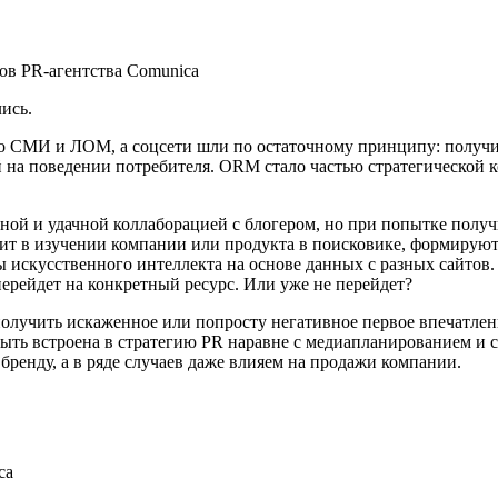
ов PR-агентства Comunica
ись.
со СМИ и ЛОМ, а соцcети шли по остаточному принципу: получи
й на поведении потребителя. ORM стало частью стратегической
й и удачной коллаборацией с блогером, но при попытке получи
ит в изучении компании или продукта в поисковике, формируют
искусственного интеллекта на основе данных с разных сайтов. 
ерейдет на конкретный ресурс. Или уже не перейдет?
получить искаженное или попросту негативное первое впечатлен
быть встроена в стратегию PR наравне с медиапланированием и
ренду, а в ряде случаев даже влияем на продажи компании.
ca