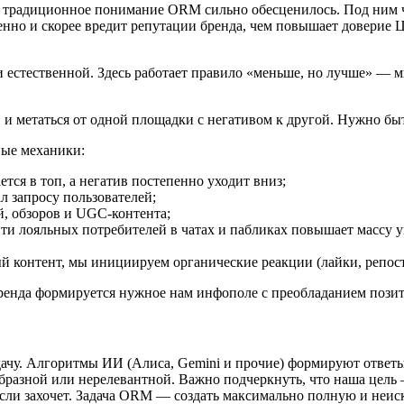
 традиционное понимание ORM сильно обесценилось. Под ним ч
венно и скорее вредит репутации бренда, чем повышает довери
 естественной. Здесь работает правило «меньше, но лучше» — м
и и метаться от одной площадки с негативом к другой. Нужно б
ные механики:
тся в топ, а негатив постепенно уходит вниз;
л запросу пользователей;
й, обзоров и UGC-контента;
ти лояльных потребителей в чатах и пабликах повышает массу у
й контент, мы инициируем органические реакции (лайки, репос
бренда формируется нужное нам инфополе с преобладанием позит
дачу. Алгоритмы ИИ (Алиса, Gemini и прочие) формируют ответы
разной или нерелевантной. Важно подчеркнуть, что наша цель —
, если захочет. Задача ORM — создать максимально полную и неи