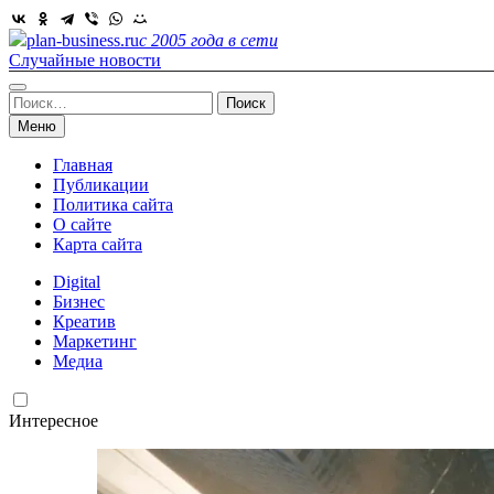
Skip
to
plan-business.ru
с 2005 года в сети
content
Случайные новости
Найти:
Меню
Главная
Публикации
Политика сайта
О сайте
Карта сайта
Digital
Бизнес
Креатив
Маркетинг
Медиа
Интересное