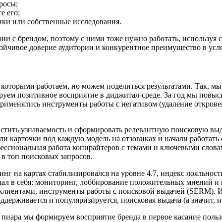
росы;
е его;
ики или собственные исследования.
ории с брендом, поэтому с ними тоже нужно работать, использ
стойчивое доверие аудитории и конкурентное преимущество в ус
которыми работаем, но можем поделиться результатами. Так, мы
руем позитивное восприятие в диджитал-среде. За год мы повыс
рименялись инструменты работы с негативом (удаление открове
астить узнаваемость и сформировать релевантную поисковую выд
и карточки под каждую модель на отзовиках и начали работать 
сиональная работа копирайтеров с темами и ключевыми словами
в топ поисковых запросов.
нг на картах стабилизировался на уровне 4.7, индекс лояльност
чал в себя: мониторинг, лоббирование положительных мнений и
клиентами, инструменты работы с поисковой выдачей (SERM). И
оддерживается и популяризируется, поисковая выдача (а значит,
пиара мы формируем восприятие бренда в первое касание польз