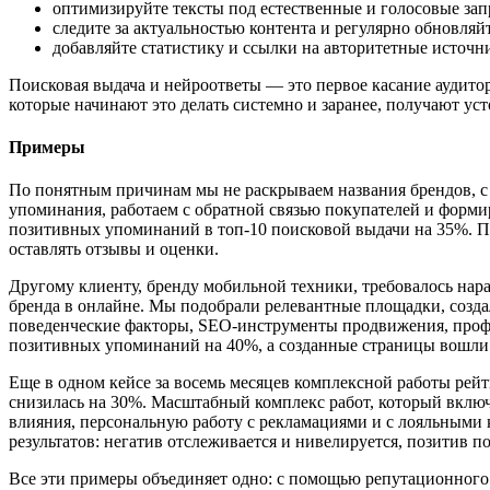
оптимизируйте тексты под естественные и голосовые зап
следите за актуальностью контента и регулярно обновляйт
добавляйте статистику и ссылки на авторитетные источн
Поисковая выдача и нейроответы — это первое касание аудит
которые начинают это делать системно и заранее, получают у
Примеры
По понятным причинам мы не раскрываем названия брендов, с 
упоминания, работаем с обратной связью покупателей и форми
позитивных упоминаний в топ-10 поисковой выдачи на 35%. П
оставлять отзывы и оценки.
Другому клиенту, бренду мобильной техники, требовалось нар
бренда в онлайне. Мы подобрали релевантные площадки, создал
поведенческие факторы, SEO-инструменты продвижения, профес
позитивных упоминаний на 40%, а созданные страницы вошли 
Еще в одном кейсе за восемь месяцев комплексной работы рейти
снизилась на 30%. Масштабный комплекс работ, который вклю
влияния, персональную работу с рекламациями и с лояльными 
результатов: негатив отслеживается и нивелируется, позитив п
Все эти примеры объединяет одно: с помощью репутационного 