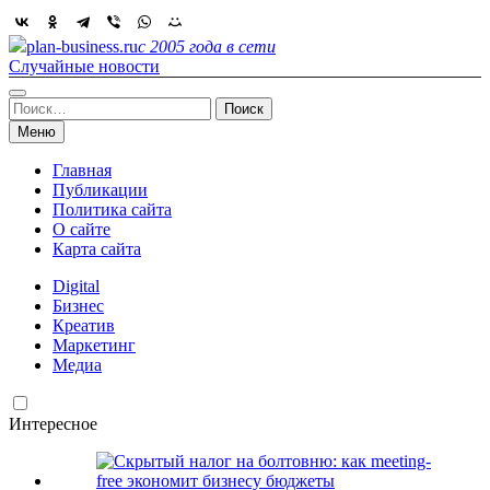
Skip
to
plan-business.ru
с 2005 года в сети
content
Случайные новости
Найти:
Меню
Главная
Публикации
Политика сайта
О сайте
Карта сайта
Digital
Бизнес
Креатив
Маркетинг
Медиа
Интересное