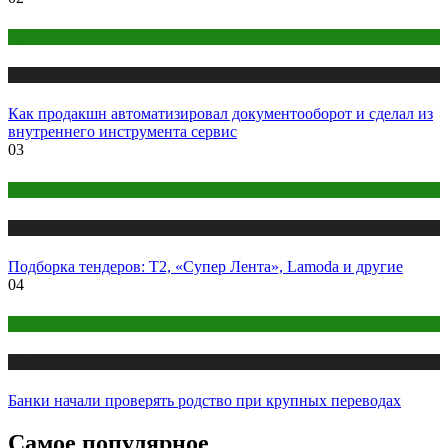
Креатив
Публикации
Как продакшн автоматизировал документооборот и сделал из
внутреннего инструмента сервис
03
Медиа
Публикации
Подборка тендеров: Т2, «Супер Лента», Lamoda и другие
04
Бизнес
Публикации
Банки начали проверять родство при крупных переводах
Самое популярное