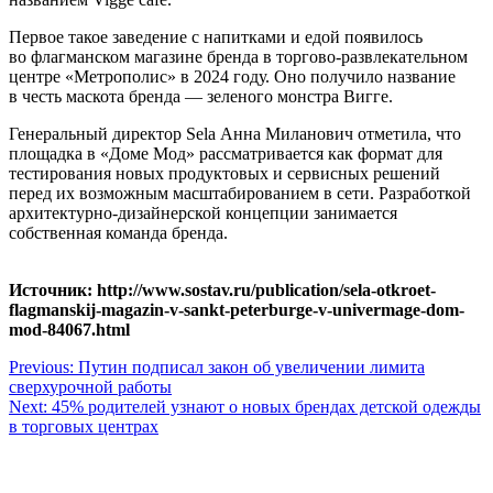
Первое такое заведение с напитками и едой появилось
во флагманском магазине бренда в торгово-развлекательном
центре «Метрополис» в 2024 году. Оно получило название
в честь маскота бренда — зеленого монстра Вигге.
Генеральный директор Sela Анна Миланович отметила, что
площадка в «Доме Мод» рассматривается как формат для
тестирования новых продуктовых и сервисных решений
перед их возможным масштабированием в сети. Разработкой
архитектурно-дизайнерской концепции занимается
собственная команда бренда.
Источник: http://www.sostav.ru/publication/sela-otkroet-
flagmanskij-magazin-v-sankt-peterburge-v-univermage-dom-
mod-84067.html
Навигация
Previous:
Путин подписал закон об увеличении лимита
сверхурочной работы
по
Next:
45% родителей узнают о новых брендах детской одежды
записям
в торговых центрах