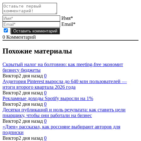
Имя*
Email*
0
Комментарий
Похожие материалы
Скрытый налог на болтовню: как meeting-free экономит
бизнесу бюджеты
Виктор
2 дня назад
0
Аудитория Pinterest выросла до 640 млн пользователей —
итоги второго квартала 2026 года
Виктор
2 дня назад
0
Рекламные доходы Spotify выросли на 1%
Виктор
2 дня назад
0
Десятки публикаций и ноль результата: как ставить цели
пиарщику, чтобы они работали на бизнес
Виктор
2 дня назад
0
«Дзен» рассказал, как россияне выбирают авторов для
подписки
Виктор
2 дня назад
0