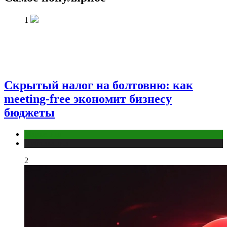
1
Скрытый налог на болтовню: как
meeting-free экономит бизнесу
бюджеты
Маркетинг
Публикации
2