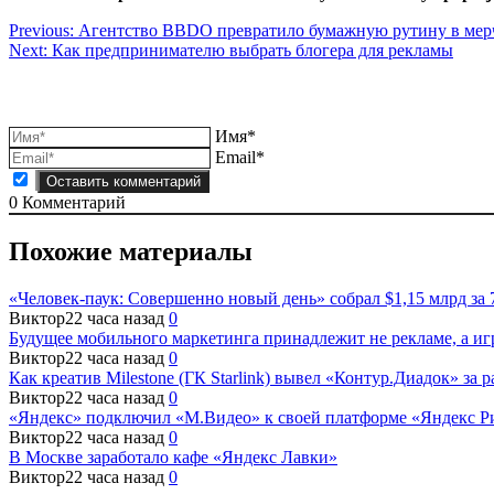
Навигация
Previous:
Агентство BBDO превратило бумажную рутину в мер
Next:
Как предпринимателю выбрать блогера для рекламы
по
записям
Имя*
Email*
0
Комментарий
Похожие материалы
«Человек-паук: Совершенно новый день» собрал $1,15 млрд за 
Виктор
22 часа назад
0
Будущее мобильного маркетинга принадлежит не рекламе, а и
Виктор
22 часа назад
0
Как креатив Milestone (ГК Starlink) вывел «Контур.Диадок» за
Виктор
22 часа назад
0
«Яндекс» подключил «М.Видео» к своей платформе «Яндекс Р
Виктор
22 часа назад
0
В Москве заработало кафе «Яндекс Лавки»
Виктор
22 часа назад
0