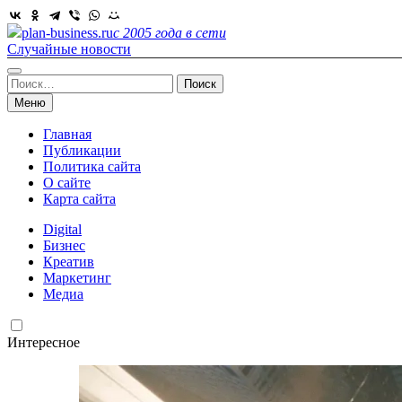
Skip
to
plan-business.ru
с 2005 года в сети
content
Случайные новости
Найти:
Меню
Главная
Публикации
Политика сайта
О сайте
Карта сайта
Digital
Бизнес
Креатив
Маркетинг
Медиа
Интересное