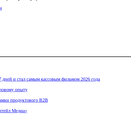
ч
7 дней и стал самым кассовым фильмом 2026 года
гровому опыту
 рамки продуктового B2B
итейл Медиа»