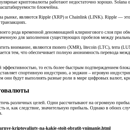
пулярные криптовалюты работают недостаточно хорошо. Solana 
 масштабируемости блокчейна.
рынке, являются Ripple (XRP) и Chainlink (LINK). Ripple — эт
 транзакциях.
своего рода временной деноминацией клирингового слоя при обм
значенную для заполнения существующих пробелов между реальны
 внимание, являются monero (XMR), litecoin (LTC), terra (LUNA)
чается тем, что обеспечивает полную анонимность перевода меж
й эффективностью, то есть более быстрым подтверждением блока 
дставляет спортивную индустрию, а энджин – игровую индустри
м они будут выполнять разные роли в мире цифровых валют, кр
товалюты
тичь различных целей. Одни рассчитывают на огромную прибыл
ть и, как следствие, значительную прибыль. Однако в обоих слу
а.
nye-kriptovaljuty-na-kakie-stoit-obratit-vnimanie.html