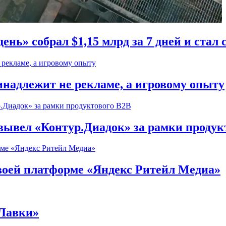
ень» собрал $1,15 млрд за 7 дней и ста
надлежит не рекламе, а игровому опыту
) вывел «Контур.Диадок» за рамки продук
воей платформе «Яндекс Ритейл Медиа»
 Лавки»