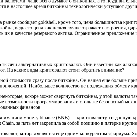
 валютами, чаще всего думают о биткойнах. Это неудивительно,
я в настоящее время биткойны технологически уступают другим
нке сообщает goldshell, кроме того, цена большинства криптова
койна, ведь его цена как нельзя лучше отражает настроения, ц
ть их в качестве резервного актива. Ограниченное предложение
о тысячи альтернативных криптовалют. Они известны как альтко
ют. На какие виды криптовалют стоит обратить внимание?
ой стоимости сразу после биткойна. Он нашел еще больше приме
 приложений. Наибольшее количество не подлежащих обмену кр
некоторые, вскоре может свергнуть биткойны, у этой валюты та
е возможности программирования и столь же безопасный механ
зованных финансов.
ниманием монету binance (BNB) — криптовалюту, созданную кр
t Chain, за пять лет закрепила за собой позицию в пятерке кру
птовалют, которая является еще одним конкурентом эфириума. Хо