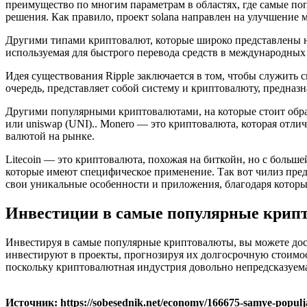
преимущество по многим параметрам в областях, где самые по
решения. Как правило, проект solana направлен на улучшение
Другими типами криптовалют, которые широко представлены на 
используемая для быстрого перевода средств в международных
Идея существования Ripple заключается в том, чтобы служить 
очередь, представляет собой систему и криптовалюту, предна
Другими популярными криптовалютами, на которые стоит обратить
или uniswap (UNI).. Monero — это криптовалюта, которая отли
валютой на рынке.
Litecoin — это криптовалюта, похожая на биткойн, но с больше
которые имеют специфическое применение. Так вот чилиз пре
свои уникальные особенности и приложения, благодаря которы
Инвестиции в самые популярные крип
Инвестируя в самые популярные криптовалюты, вы можете дос
инвестируют в проекты, прогнозируя их долгосрочную стоимос
поскольку криптовалютная индустрия довольно непредсказуем
Источник: https://sobesednik.net/economy/166675-samye-populjar