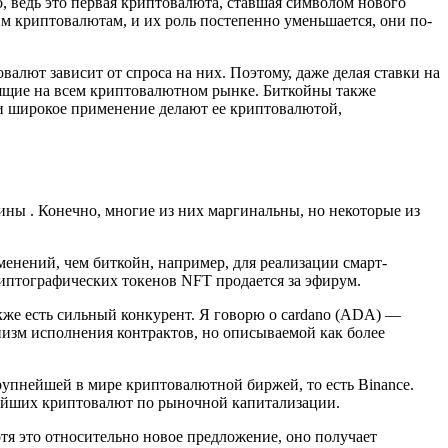
 ведь это первая криптовалюта, ставшая символом нового
 криптовалютам, и их роль постепенно уменьшается, они по-
лют зависит от спроса на них. Поэтому, даже делая ставки на
арящие на всем криптовалютном рынке. Биткойны также
 и широкое применение делают ее криптовалютой,
ины . Конечно, многие из них маргинальны, но некоторые из
нений, чем биткойн, например, для реализации смарт-
иптографических токенов NFT продается за эфирум.
кже есть сильный конкурент. Я говорю о cardano (ADA) —
изм исполнения контрактов, но описываемой как более
упнейшей в мире криптовалютной биржей, то есть Binance.
пнейших криптовалют по рыночной капитализации.
тя это относительно новое предложение, оно получает