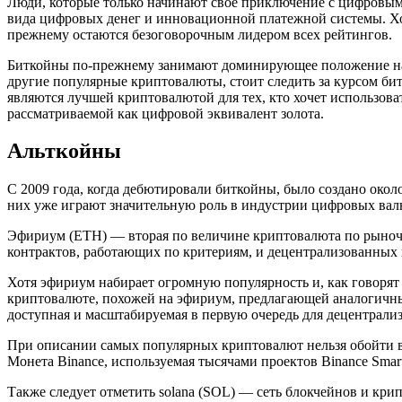
Люди, которые только начинают свое приключение с цифровыми
вида цифровых денег и инновационной платежной системы. Хот
прежнему остаются безоговорочным лидером всех рейтингов.
Биткойны по-прежнему занимают доминирующее положение на ры
другие популярные криптовалюты, стоит следить за курсом бит
являются лучшей криптовалютой для тех, кто хочет использова
рассматриваемой как цифровой эквивалент золота.
Альткойны
С 2009 года, когда дебютировали биткойны, было создано окол
них уже играют значительную роль в индустрии цифровых вал
Эфириум (ETH) — вторая по величине криптовалюта по рыночн
контрактов, работающих по критериям, и децентрализованных
Хотя эфириум набирает огромную популярность и, как говорят 
криптовалюте, похожей на эфириум, предлагающей аналогичны
доступная и масштабируемая в первую очередь для децентрали
При описании самых популярных криптовалют нельзя обойти в
Монета Binance, используемая тысячами проектов Binance Smar
Также следует отметить solana (SOL) — сеть блокчейнов и кри