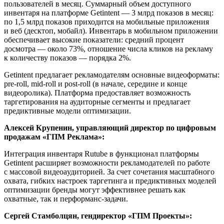
пользователей в месяц. Суммарный объем доступного
инвентаря на платформе Getintent — 3 млрд показов в месяц:
по 1,5 млрд показов приходится на мобильные приложения
и веб (десктоп, мобайл). Инвентарь в мобильном приложении
обеспечивает высокие показатели: средний процент
досмотра — около 73%, отношение числа кликов на рекламу
к количеству показов — порядка 2%.
Getintent предлагает рекламодателям основные видеоформаты:
pre-roll, mid-roll и post-roll (в начале, середине и конце
видеоролика). Платформа предоставляет возможность
таргетирования на аудиторные сегменты и предлагает
предиктивные модели оптимизации.
Алексей Крупенин, управляющий директор по цифровым
продажам «ГПМ Реклама»:
Интеграция инвентаря Rutube в функционал платформы
Getintent расширяет возможности рекламодателей по работе
с массовой видеoaудиторией. За счет сочетания масштабного
охвата, гибких настроек таргетинга и предиктивных моделей
оптимизации бренды могут эффективнее решать как
охватные, так и перформанс-задачи.
Сергей Стамболцян, гендиректор «ГПМ Проекты»: