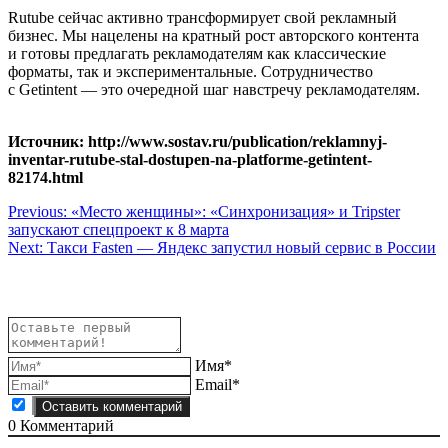
Rutube сейчас активно трансформирует свой рекламный
бизнес. Мы нацелены на кратный рост авторского контента
и готовы предлагать рекламодателям как классические
форматы, так и экспериментальные. Сотрудничество
с Getintent — это очередной шаг навстречу рекламодателям.
Источник: http://www.sostav.ru/publication/reklamnyj-
inventar-rutube-stal-dostupen-na-platforme-getintent-
82174.html
Навигация
Previous:
«Место женщины»: «Синхронизация» и Tripster
запускают спецпроект к 8 марта
по
Next:
Такси Fasten — Яндекс запустил новый сервис в России
записям
Имя*
Email*
0
Комментарий