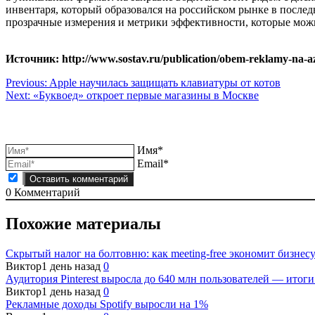
инвентаря, который образовался на российском рынке в послед
прозрачные измерения и метрики эффективности, которые можн
Источник: http://www.sostav.ru/publication/obem-reklamy-na-az
Навигация
Previous:
Apple научилась защищать клавиатуры от котов
Next:
«Буквоед» откроет первые магазины в Москве
по
записям
Имя*
Email*
0
Комментарий
Похожие материалы
Скрытый налог на болтовню: как meeting-free экономит бизне
Виктор
1 день назад
0
Аудитория Pinterest выросла до 640 млн пользователей — итоги
Виктор
1 день назад
0
Рекламные доходы Spotify выросли на 1%