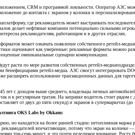
иложением, CRM и программой лояльности. Оператор АЗС может
иложение до контакта с экраном у колонки и персонализированн
иаплатформу, где рекламодатель может выстраивать последоват
лов делает нефтяные компании потенциально сильными игроками
нтересна рекламодателям, работающим и в других отраслях.
форматов может означать появление собственного ретейл-медиа
итики оценивают как умеренные: рекламные форматы можно разв
олноценные омниканальные сценарии коммуникации.
дут расти по мере развития собственных ретейл-медиаподразд
ыми бенефициарами ретейл-медиа. АЗС смогут интегрировать DOO
же расширять использование транзакционных данных для таргет
 лет с доходом выше среднего, владельцы личных автомобилей
ак и к регулярным тратам. На заправке водитель стоит рядом с 
тавляет от двух до пяти секунд) и экранов в супермаркетах (до 
алтинга OKS Labs by Okkam:
рию, но находится на более ранней стадии: нетопливная маржа 
а рекламодателей впечатляющие, потому что экран на колонке —
плеями три-семь минут, и это почти неделимое внимание. Росту 