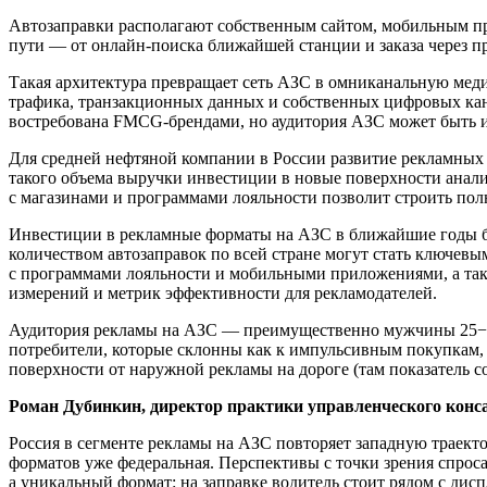
Автозаправки располагают собственным сайтом, мобильным пр
пути — от онлайн-поиска ближайшей станции и заказа через пр
Такая архитектура превращает сеть АЗС в омниканальную мед
трафика, транзакционных данных и собственных цифровых кана
востребована FMCG-брендами, но аудитория АЗС может быть и
Для средней нефтяной компании в России развитие рекламных 
такого объема выручки инвестиции в новые поверхности анал
с магазинами и программами лояльности позволит строить п
Инвестиции в рекламные форматы на АЗС в ближайшие годы бу
количеством автозаправок по всей стране могут стать ключев
с программами лояльности и мобильными приложениями, а так
измерений и метрик эффективности для рекламодателей.
Аудитория рекламы на АЗС — преимущественно мужчины 25−45
потребители, которые склонны как к импульсивным покупкам, т
поверхности от наружной рекламы на дороге (там показатель сос
Роман Дубинкин, директор практики управленческого конс
Россия в сегменте рекламы на АЗС повторяет западную траекто
форматов уже федеральная. Перспективы с точки зрения спрос
а уникальный формат: на заправке водитель стоит рядом с дис