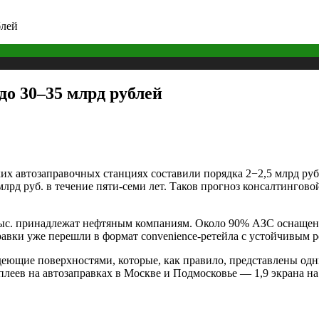
блей
о 30–35 млрд рублей
их автозаправочных станциях составили порядка 2−2,5 млрд руб.
лрд руб. в течение пяти-семи лет. Таков прогноз консалтингов
 9 тыс. принадлежат нефтяным компаниям. Около 90% АЗС оснащ
авки уже перешли в формат convenience-ретейла с устойчивым 
еющие поверхностями, которые, как правило, представлены одн
плеев на автозаправках в Москве и Подмосковье — 1,9 экрана 