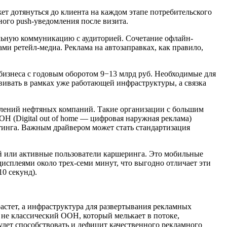
 дотянуться до клиента на каждом этапе потребительского
ого push-уведомления после визита.
ельную коммуникацию с аудиторией. Сочетание офлайн-
 ретейл-медиа. Реклама на автозаправках, как правило,
бизнеса с годовым оборотом 9−13 млрд руб. Необходимые для
ивать в рамках уже работающей инфраструктуры, а связка
елений нефтяных компаний. Такие организации с большим
H (Digital out of home — цифровая наружная реклама)
инга. Важным драйвером может стать стандартизация
 или активные пользователи каршеринга. Это мобильные
дисплеями около трех-семи минут, что выгодно отличает эти
10 секунд).
растет, а инфраструктура для развертывания рекламных
 не классический OOH, который мелькает в потоке,
будет способствовать и дефицит качественного рекламного