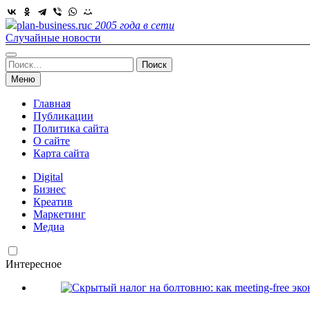
Skip
to
plan-business.ru
с 2005 года в сети
content
Случайные новости
Найти:
Меню
Главная
Публикации
Политика сайта
О сайте
Карта сайта
Digital
Бизнес
Креатив
Маркетинг
Медиа
Интересное