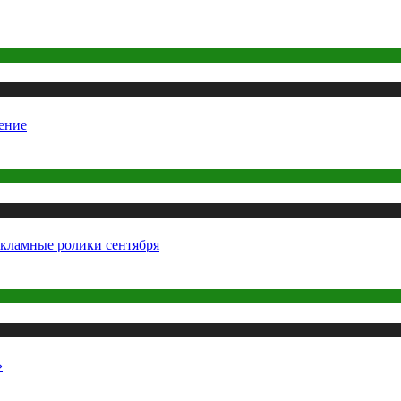
ение
екламные ролики сентября
»