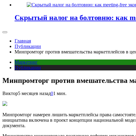
Скрытый налог на болтовню: как me
Главная
Публикации
Минпромторг против вмешательства маркетплейсов в це
Маркетинг
Публикации
Минпромторг против вмешательства ма
Виктор
5 месяцев назад
0
1 мин.
Минпромторг намерен лишить маркетплейсы права самостоятел
инициатива включена в проект концепции национальной модели
документа.
Министерство инициировало поэтапную реформу механизмов це