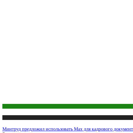
Маркетинг
Публикации
Минтруд предложил использовать Max для кадрового докумен