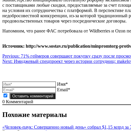
с поставщиками любые скидки, предоставляемые за счет площад
на условия их сотрудничества с платформой. В перспективе п
недобросовестной конкуренции, из-за которой традиционный р
продовольственных товаров через посреднические договоры.
Напомним, что ранее ФАС потребовала от Wildberries и Ozon п
Источник: http://www.sostav.ru/publication/minpromtorg-protiv
Навигация
Previous:
71% геймеров совершают покупку сразу после просмо
Next:
Имиджевый спецпроект через истории сотрудниц: makelo
по
записям
Имя*
Email*
0
Комментарий
Похожие материалы
«Человек-паук: Совершенно новый день» собрал $1,15 млрд за 