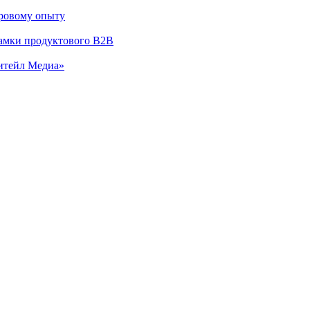
гровому опыту
 рамки продуктового B2B
итейл Медиа»