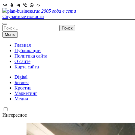
Skip
to
plan-business.ru
с 2005 года в сети
content
Случайные новости
Найти:
Меню
Главная
Публикации
Политика сайта
О сайте
Карта сайта
Digital
Бизнес
Креатив
Маркетинг
Медиа
Интересное