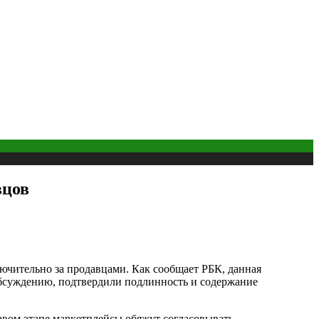
вцов
ючительно за продавцами. Как сообщает РБК, данная
обсуждению, подтвердили подлинность и содержание
вом этапе маркетплейсы обяжут согласовывать