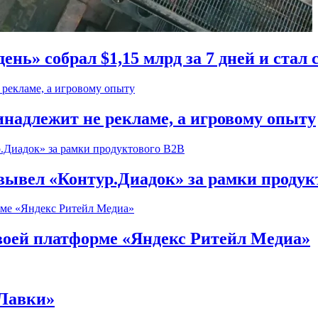
ень» собрал $1,15 млрд за 7 дней и ста
надлежит не рекламе, а игровому опыту
) вывел «Контур.Диадок» за рамки продук
воей платформе «Яндекс Ритейл Медиа»
 Лавки»