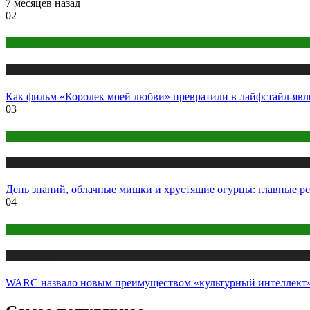
7 месяцев назад
02
Креатив
Публикации
Как фильм «Королек моей любви» превратили в лайфстайл-явл
03
Креатив
Публикации
День знаний, облачные мишки и хрустящие огурцы: главные р
04
Медиа
Публикации
WARC назвало новым преимуществом «культурный интеллект