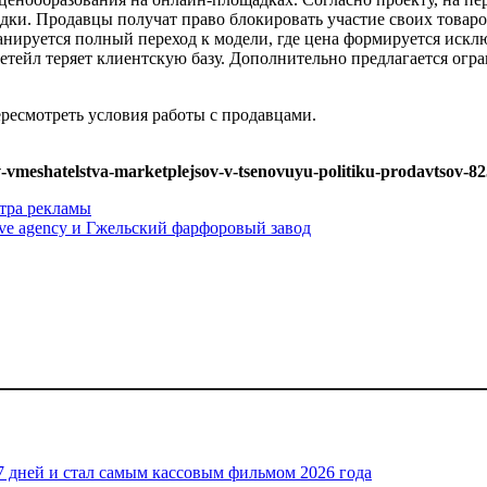
ки. Продавцы получат право блокировать участие своих товаров
ланируется полный переход к модели, где цена формируется искл
етейл теряет клиентскую базу. Дополнительно предлагается огр
ересмотреть условия работы с продавцами.
-vmeshatelstva-marketplejsov-v-tsenovuyu-politiku-prodavtsov-8
тра рекламы
ve agency и Гжельский фарфоровый завод
7 дней и стал самым кассовым фильмом 2026 года