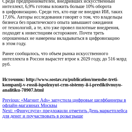
Среди предпринимателей, внедривших искусственный
интеллект, 6,9% готовы вложить больше 10% оборота
в цифровизацию. Среди тех, кто еще не внедрял ИИ, таких
17,6%. Авторы исследования говорят о том, что владельцы
бизнеса без практического опыта завышают ожидания
от технологий, а те, кто уже провел пилотные внедрения,
подходят к инвестициям осторожнее. Почти треть
опрошенных не намерены вкладываться в цифровизацию
в этом году.
Ранее сообщалось, что объем рынка искусственного
интеллекта в России вырастет втрое к 2029 году, до 516 млрд
руб.
Источник: http://www.sostav.ru/publication/menshe-treti-
kompanij-v-rossii-ispolzuyut-crm-sistemy-ii-i-prediktivnuyu-
analitiku-78907.html
Навигация
Previous:
«Магнит Ads» запустила цифровые шелфбаннеры в
офлайн-магазинах Москвы
по
Next:
«Финуслуги» предложили отметить День маркетплейса
записям
для денег и поучаствовать в розыгрыше