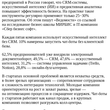
предприятий в России говорят, что CRM-системы,
искусственный интеллект (ИИ) и предиктивная аналитика
повышают эффективность бизнеса. На практике такие
инструменты регулярно применяют только 25−30%
респондентов. Об этом пишут «Ведомости» со ссылкой
на исследование бизнес-школы МИРБИС и IT-компании
«Сбер бизнес софт».
Каждая пятая компания использует искусственный интеллект
без CRM. 10% намерены запустить чат-боты без клиентской
базы.
62,5% предпринимателей уже внедрили электронный
документооборот, 49,5% — CRM, 47,6% — искусственный
интеллект, 31,2% — системы управления задачами (Trello,
Notion), 28,8% — онлайн-бухгалтерию.
В стартапах основной проблемой является нехватка средств,
в более зрелых организациях — сопротивление сотрудников
и сложность интеграции технологий. Молодые компании
ориентируются на рост и захват рынка, зрелые —
на оптимизацию процессов и сокращение издержек. Чат-боты
у стартапов работают как канал продаж, а в крупных
компаниях позволяют разгружать колл-центры.