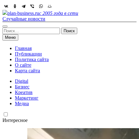
Skip
to
plan-business.ru
с 2005 года в сети
content
Случайные новости
Найти:
Меню
Главная
Публикации
Политика сайта
О сайте
Карта сайта
Digital
Бизнес
Креатив
Маркетинг
Медиа
Интересное