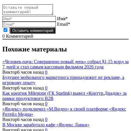
Имя*
Email*
0
Комментарий
Похожие материалы
«Человек-паук: Совершенно новый день» собрал $1,15 млрд за
7 дней и стал самым кассовым фильмом 2026 года
Виктор
6 часов назад
0
Будущее мобильного маркетинга принадлежит не рекламе, а
игровому опыту
Виктор
6 часов назад
0
Как креатив Milestone (ГК Starlink) вывел «Контур.Диадок» за
рамки продуктового B2B
Виктор
6 часов назад
0
«Яндекс» подключил «М.Видео» к своей платформе «Яндекс
Ритейл Медиа»
Виктор
6 часов назад
0
В Москве заработало кафе «Яндекс Лавки»
Виктор
6 часов назад
0