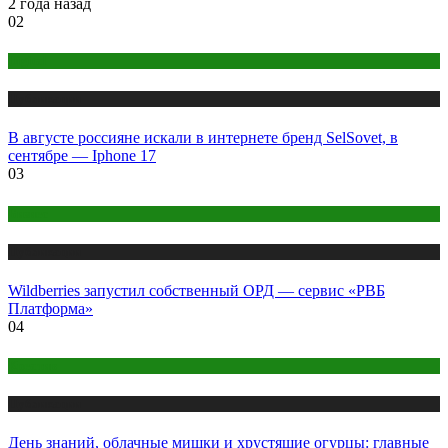
2 года назад
02
Digital
Публикации
В августе россияне искали в интернете бренд SelSovet, в
сентябре — Iphone 17
03
Бизнес
Публикации
Wildberries запустил собственный ОРД — сервис «РВБ
Платформа»
04
Креатив
Публикации
День знаний, облачные мишки и хрустящие огурцы: главные