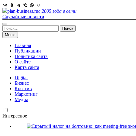
Skip
to
plan-business.ru
с 2005 года в сети
content
Случайные новости
Найти:
Меню
Главная
Публикации
Политика сайта
О сайте
Карта сайта
Digital
Бизнес
Креатив
Маркетинг
Медиа
Интересное