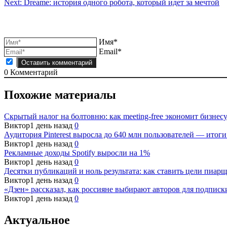
Next:
Dreame: история одного робота, который идет за мечтой
по
записям
Имя*
Email*
0
Комментарий
Похожие материалы
Скрытый налог на болтовню: как meeting-free экономит бизне
Виктор
1 день назад
0
Аудитория Pinterest выросла до 640 млн пользователей — итоги
Виктор
1 день назад
0
Рекламные доходы Spotify выросли на 1%
Виктор
1 день назад
0
Десятки публикаций и ноль результата: как ставить цели пиарщ
Виктор
1 день назад
0
«Дзен» рассказал, как россияне выбирают авторов для подписк
Виктор
1 день назад
0
Актуальное