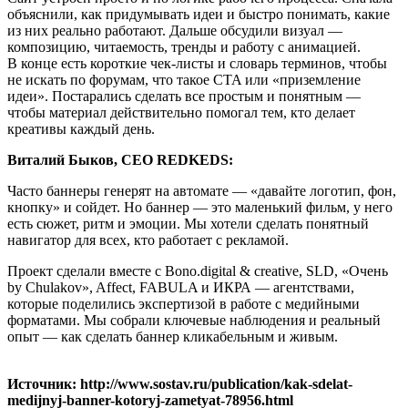
объяснили, как придумывать идеи и быстро понимать, какие
из них реально работают. Дальше обсудили визуал —
композицию, читаемость, тренды и работу с анимацией.
В конце есть короткие чек-листы и словарь терминов, чтобы
не искать по форумам, что такое CTA или «приземление
идеи». Постарались сделать все простым и понятным —
чтобы материал действительно помогал тем, кто делает
креативы каждый день.
Виталий Быков, CEO REDKEDS:
Часто баннеры генерят на автомате — «давайте логотип, фон,
кнопку» и сойдет. Но баннер — это маленький фильм, у него
есть сюжет, ритм и эмоции. Мы хотели сделать понятный
навигатор для всех, кто работает с рекламой.
Проект сделали вместе с Bono.digital & creative, SLD, «Очень
by Chulakov», Affect, FABULA и ИКРА — агентствами,
которые поделились экспертизой в работе с медийными
форматами. Мы собрали ключевые наблюдения и реальный
опыт — как сделать баннер кликабельным и живым.
Источник: http://www.sostav.ru/publication/kak-sdelat-
medijnyj-banner-kotoryj-zametyat-78956.html