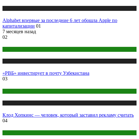
Публикации
Alphabet впервые за последние 6 лет обошла Apple по
капитализации
01
7 месяцев назад
02
Бизнес
Публикации
«РВБ» инвестирует в почту Узбекистана
03
Медиа
Публикации
Клод Хопкинс — человек, который заставил рекламу считать
04
Бизнес