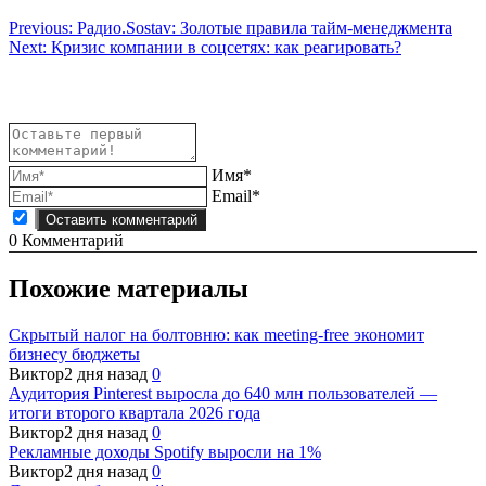
Навигация
Previous:
Радио.Sostav: Золотые правила тайм-менеджмента
Next:
Кризис компании в соцсетях: как реагировать?
по
записям
Имя*
Email*
0
Комментарий
Похожие материалы
Скрытый налог на болтовню: как meeting-free экономит
бизнесу бюджеты
Виктор
2 дня назад
0
Аудитория Pinterest выросла до 640 млн пользователей —
итоги второго квартала 2026 года
Виктор
2 дня назад
0
Рекламные доходы Spotify выросли на 1%
Виктор
2 дня назад
0