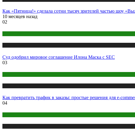
Как «Пятница!» сделала сотни тысяч зрителей частью шоу «В
10 месяцев назад
02
Маркетинг
Публикации
Суд одобрил мировое соглашение Илона Маска с SEC
03
Digital
Публикации
Как превратить трафик в заказы: простые решения для e-commer
04
Бизнес
Публикации