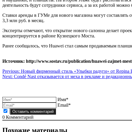
деятельность будут сотрудники сервиса, а за их работой можно 
Cтавки аренды в ГУМе для нового магазина могут составлять от
3,3 млн руб. в месяц.
Эксперты отмечают, что открытие нового салонна делает про
концентрируется в районе Кузнецкого Моста.
Ранее сообщалось, что Huawei стал самым продаваемым планше
Источник: http://www.sostav.ru/publication/huawei-zajmet-mesto
Навигация
Previous:
Новый фирменный стиль «Улыбки радуги» от Repina 
Next:
Condé Nast отказывается от меха в рекламе и редакционн
по
записям
Имя*
Email*
0
Комментарий
Похожие материалы