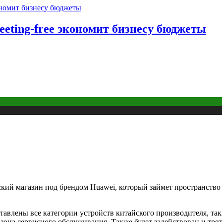
eting-free экономит бизнесу бюджеты
й магазин под брендом Huawei, который займет пространство 
ставлены все категории устройств китайского производителя, та
зона сервисного обслуживания. Также будет задействован и трет