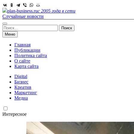
Skip
to
plan-business.ru
с 2005 года в сети
content
Случайные новости
Найти:
Меню
Главная
Публикации
Политика сайта
О сайте
Карта сайта
Digital
Бизнес
Креатив
Маркетинг
Медиа
Интересное