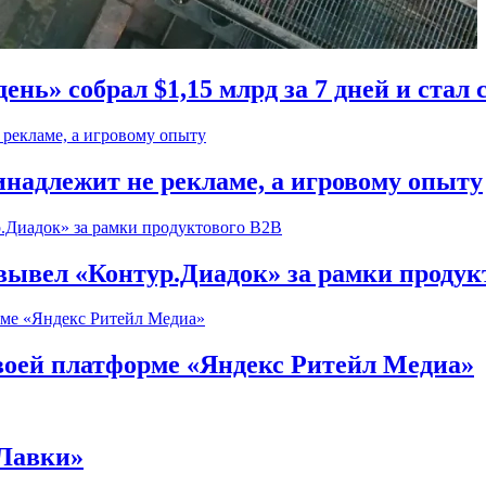
ень» собрал $1,15 млрд за 7 дней и ста
надлежит не рекламе, а игровому опыту
) вывел «Контур.Диадок» за рамки продук
воей платформе «Яндекс Ритейл Медиа»
 Лавки»