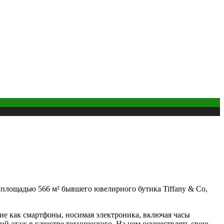
площадью 566 м² бывшего ювелирного бутика Tiffany & Co,
кие как смартфоны, носимая электроника, включая часы
ий этаж в качестве технического. На нем осуществлять свою