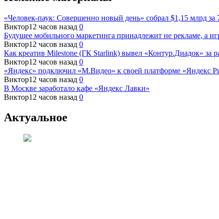
«Человек-паук: Совершенно новый день» собрал $1,15 млрд за 
Виктор
12 часов назад
0
Будущее мобильного маркетинга принадлежит не рекламе, а и
Виктор
12 часов назад
0
Как креатив Milestone (ГК Starlink) вывел «Контур.Диадок» за
Виктор
12 часов назад
0
«Яндекс» подключил «М.Видео» к своей платформе «Яндекс Р
Виктор
12 часов назад
0
В Москве заработало кафе «Яндекс Лавки»
Виктор
12 часов назад
0
Актуальное