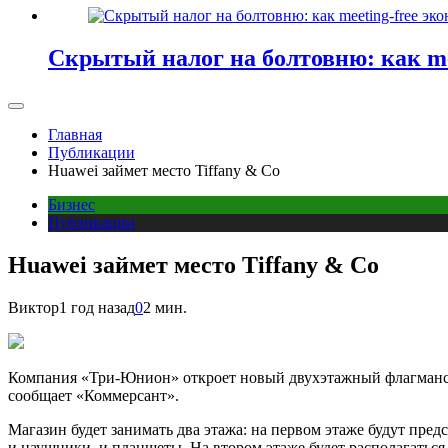
Скрытый налог на болтовню: как me
Главная
Публикации
Huawei займет место Tiffany & Co
Бизнес
Публикации
Huawei займет место Tiffany & Co
Виктор
1 год назад
0
2 мин.
Компания «Три-Юнион» откроет новый двухэтажный флагмански
сообщает «Коммерсант».
Магазин будет занимать два этажа: на первом этаже будут пред
и наушники, и планшеты. На втором этаже будет располагаться 