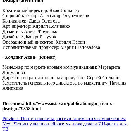
Deasign (агентство)
Креативный директор: Яков Ионычев
Старший креатор: Александр Огуречников
Копирайтер: Дарья Толстова
Арт-директор: Кирилл Кольченко
Дизайнер: Алиса Фруленко
Дизайнер: Дмитрий Чумак
Операционный директор: Кирилл Несин
Исполнительный продюсер: Мария Шаповалова
«Холдинг Аква» (клиент)
Менеджер по маркетинговым коммуникациям: Маргарита
Лоцманова
Директор по развитию новых продуктов: Сергей Степанов
Заместитель генерального директора по маркетингу: Наталия
Алипкина
Источник: http://www.sostav.ru/publication/gorji-ion-x-
deasign-79858.html
Навигация
Previous:
Почти половина россиян занимаются самолечением
Next:
Что мы узнали о нейросетях, пока делали ИИ-ролик для
по
ТВ