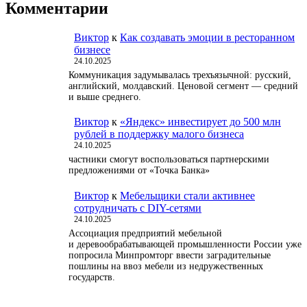
Комментарии
Виктор
к
Как создавать эмоции в ресторанном
бизнесе
24.10.2025
Коммуникация задумывалась трехъязычной: русский,
английский, молдавский. Ценовой сегмент — средний
и выше среднего.
Виктор
к
«Яндекс» инвестирует до 500 млн
рублей в поддержку малого бизнеса
24.10.2025
частники смогут воспользоваться партнерскими
предложениями от «Точка Банка»
Виктор
к
Мебельщики стали активнее
сотрудничать с DIY-сетями
24.10.2025
Ассоциация предприятий мебельной
и деревообрабатывающей промышленности России уже
попросила Минпромторг ввести заградительные
пошлины на ввоз мебели из недружественных
государств.