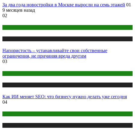
За два года новостройки в Москве выросли на семь этажей
01
9 месяцев назад
02
Бизнес
Публикации
Напористость – устанавливайте свои собственные
ограничения, не причиняя вреда другим
03
Digital
Публикации
Как ИИ меняет SEO: что бизнесу нужно делать уже сегодня
04
Медиа
Публикации