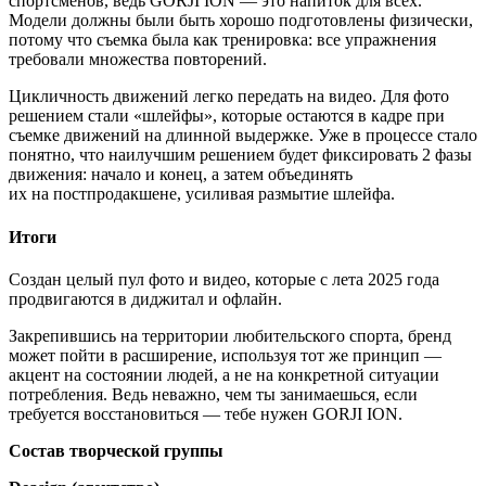
спортсменов, ведь GORJI ION — это напиток для всех.
Модели должны были быть хорошо подготовлены физически,
потому что съемка была как тренировка: все упражнения
требовали множества повторений.
Цикличность движений легко передать на видео. Для фото
решением стали «шлейфы», которые остаются в кадре при
съемке движений на длинной выдержке. Уже в процессе стало
понятно, что наилучшим решением будет фиксировать 2 фазы
движения: начало и конец, а затем объединять
их на постпродакшене, усиливая размытие шлейфа.
Итоги
Создан целый пул фото и видео, которые с лета 2025 года
продвигаются в диджитал и офлайн.
Закрепившись на территории любительского спорта, бренд
может пойти в расширение, используя тот же принцип —
акцент на состоянии людей, а не на конкретной ситуации
потребления. Ведь неважно, чем ты занимаешься, если
требуется восстановиться — тебе нужен GORJI ION.
Состав творческой группы