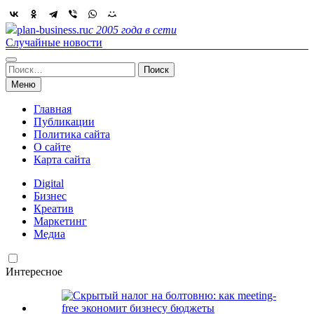
Skip
to
plan-business.ru
с 2005 года в сети
content
Случайные новости
Найти:
Меню
Главная
Публикации
Политика сайта
О сайте
Карта сайта
Digital
Бизнес
Креатив
Маркетинг
Медиа
Интересное