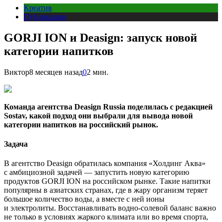
Креатив
Публикации
GORJI ION и Deasign: запуск новой
категории напитков
Виктор
8 месяцев назад
0
2 мин.
Команда агентства
Deasign Russia
поделилась с редакцией
Sostav, какой подход они выбрали для вывода новой
категории напитков на российский рынок.
Задача
В агентство Deasign обратилась компания «Холдинг Аква»
с амбициозной задачей — запустить новую категорию
продуктов GORJI ION на российском рынке. Такие напитки
популярны в азиатских странах, где в жару организм теряет
большое количество воды, а вместе с ней ионы
и электролиты. Восстанавливать водно-солевой баланс важно
не только в условиях жаркого климата или во время спорта,