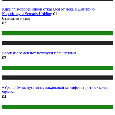
Кирилл Коробейников отказался от иска к Дмитрию
Коробкову и Semaris Holding
01
6 месяцев назад
02
Бизнес
Публикации
Россияне заменяют ноутбуки планшетами
03
Креатив
Публикации
«Уралсиб» выпустил музыкальный манифест против «колес
удачи»
04
Digital