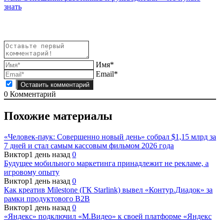
записям
знать
Имя*
Email*
0
Комментарий
Похожие материалы
«Человек-паук: Совершенно новый день» собрал $1,15 млрд за
7 дней и стал самым кассовым фильмом 2026 года
Виктор
1 день назад
0
Будущее мобильного маркетинга принадлежит не рекламе, а
игровому опыту
Виктор
1 день назад
0
Как креатив Milestone (ГК Starlink) вывел «Контур.Диадок» за
рамки продуктового B2B
Виктор
1 день назад
0
«Яндекс» подключил «М.Видео» к своей платформе «Яндекс