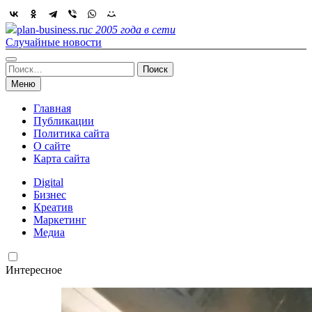
Skip
to
plan-business.ru
с 2005 года в сети
content
Случайные новости
Найти:
Меню
Главная
Публикации
Политика сайта
О сайте
Карта сайта
Digital
Бизнес
Креатив
Маркетинг
Медиа
Интересное