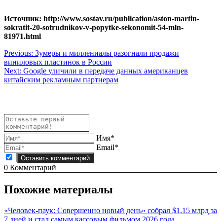
Источник: http://www.sostav.ru/publication/aston-martin-
sokratit-20-sotrudnikov-v-popytke-sekonomit-54-mln-
81971.html
Навигация
Previous:
Зумеры и миллениалы разогнали продажи
виниловых пластинок в России
по
Next:
Google уличили в передаче данных американцев
записям
китайским рекламным партнерам
Имя*
Email*
0
Комментарий
Похожие материалы
«Человек-паук: Совершенно новый день» собрал $1,15 млрд за
7 дней и стал самым кассовым фильмом 2026 года