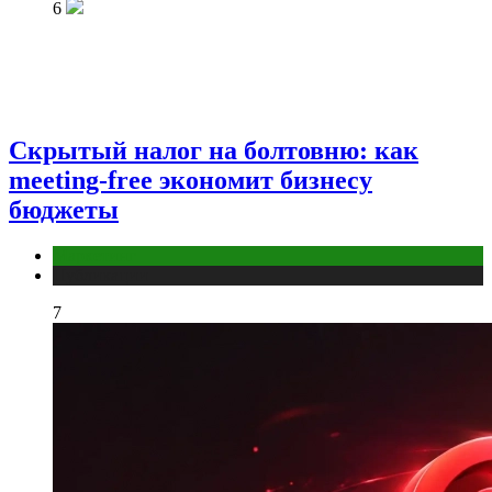
6
Скрытый налог на болтовню: как
meeting-free экономит бизнесу
бюджеты
Маркетинг
Публикации
7