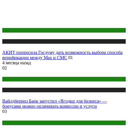
Digital
Публикации
АКИТ попросила Госдуму дать возможность выбора способа
верификации между Max и СМС
01
4 месяца назад
02
Бизнес
Публикации
Вайлдберриз Банк запустил «Ягодки для бизнеса» —
бонусами можно оплачивать комиссии и услуги
03
Креатив