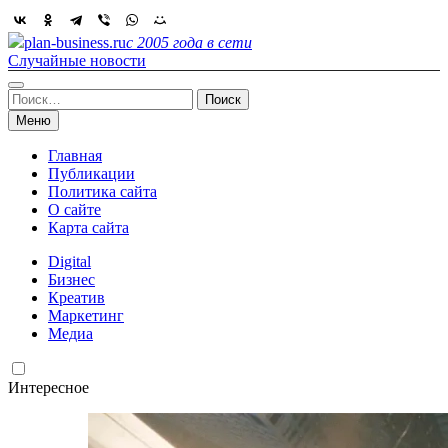
Skip
to
plan-business.ru
с 2005 года в сети
content
Случайные новости
Найти:
Меню
Главная
Публикации
Политика сайта
О сайте
Карта сайта
Digital
Бизнес
Креатив
Маркетинг
Медиа
Интересное