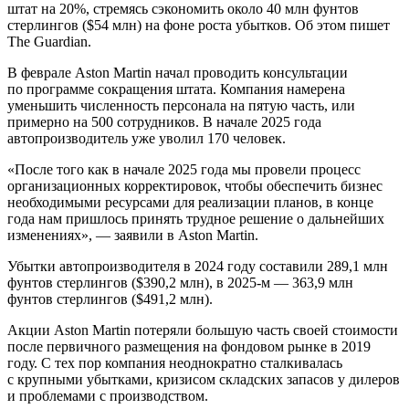
штат на 20%, стремясь сэкономить около 40 млн фунтов
стерлингов ($54 млн) на фоне роста убытков. Об этом пишет
The Guardian.
В феврале Aston Martin начал проводить консультации
по программе сокращения штата. Компания намерена
уменьшить численность персонала на пятую часть, или
примерно на 500 сотрудников. В начале 2025 года
автопроизводитель уже уволил 170 человек.
«После того как в начале 2025 года мы провели процесс
организационных корректировок, чтобы обеспечить бизнес
необходимыми ресурсами для реализации планов, в конце
года нам пришлось принять трудное решение о дальнейших
изменениях», — заявили в Aston Martin.
Убытки автопроизводителя в 2024 году составили 289,1 млн
фунтов стерлингов ($390,2 млн), в 2025-м — 363,9 млн
фунтов стерлингов ($491,2 млн).
Акции Aston Martin потеряли большую часть своей стоимости
после первичного размещения на фондовом рынке в 2019
году. С тех пор компания неоднократно сталкивалась
с крупными убытками, кризисом складских запасов у дилеров
и проблемами с производством.